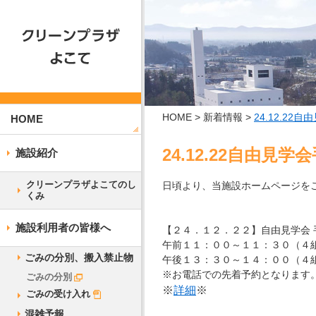
HOME
新着情報
24.12.2
HOME
24.12.22自由
施設紹介
クリーンプラザよこてのし
日頃より、当施設ホームページを
くみ
施設利用者の皆様へ
【２４．１２．２２】自由見学会
午前１１：００～１１：３０（４
ごみの分別、搬入禁止物
午後１３：３０～１４：００（４
※お電話での先着予約となります
ごみの分別
※
詳細
※
ごみの受け入れ
混雑予報